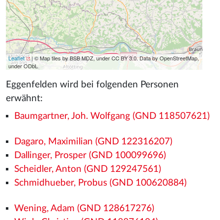
Leaflet
| © Map tiles by BSB MDZ, under CC BY 3.0. Data by OpenStreetMap,
under ODbL
Eggenfelden wird bei folgenden Personen
erwähnt:
Baumgartner, Joh. Wolfgang (GND 118507621)
Dagaro, Maximilian (GND 122316207)
Dallinger, Prosper (GND 100099696)
Scheidler, Anton (GND 129247561)
Schmidhueber, Probus (GND 100620884)
Wening, Adam (GND 128617276)