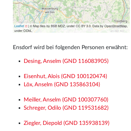
Leaflet
| © Map tiles by BSB MDZ, under CC BY 3.0. Data by OpenStreetMap,
under ODbL
Ensdorf wird bei folgenden Personen erwähnt:
Desing, Anselm (GND 116083905)
Eisenhut, Alois (GND 100120474)
Löx, Anselm (GND 135863104)
Meiller, Anselm (GND 100307760)
Schreger, Odilo (GND 119531682)
Ziegler, Diepold (GND 135938139)