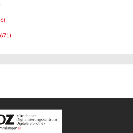
)
6)
671)
Sammlungen