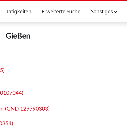
Tätigkeiten
Erweiterte Suche
Sonstiges
Gießen
5)
00107044)
 von (GND 129790303)
20354)